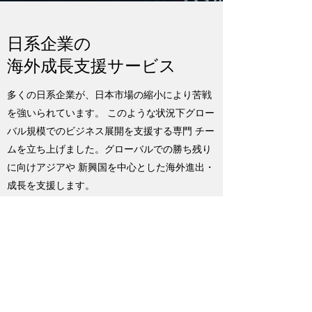
日系企業の
海外成長支援サービス
多くの日系企業が、日本市場の縮小により苦戦
を強いられています。 このような状況下グロー
バル規模でのビジネス展開を支援する専門 チー
ムを立ち上げました。グローバルでの勝ち残り
に向けアジアや 新興国を中心とした海外進出・
成長を支援します。
海外への新規進出や顧客獲得によるトップライ
ン向上、製造原価・ 販促費・購買費・業務運営
費などのコスト削減、健全かつガラス張り の経
営の実践に向けたリスクマネジメント・ガバナ
ンス強化など、 現地のCxOが抱える多様な経営