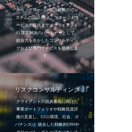
ョン
から、グローバル拠点横断でのシ
ステムの設計/導入、マネージドサ
ービスの提供まで、クライアント
の 課題解決のパートナーとして、
総合力を生かしたコンサルティン
グおよび専門サービスを提供しま
す。
リスクコンサルティング
クライアントの脱炭素化に向けた
事業ポートフォリオや戦略投資評
価の見直し、ESG(環境、社会、ガ
バナンス)と 統合した戦略的ERMや