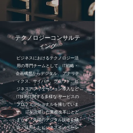
テクノロジーコンサルテ
ィング
ビジネスにおけるテクノロジー活
用の専門チームとして、IT戦略・
企画構想からデジタル、 アナリテ
ィクス、サイバー、クラウド、ビ
ジネスアプリケーション導入など
IT技術に関する多様な サービスの
プロフェッショナルを擁していま
す。 ITを活用した業務改革にとど
まらず、先端のデジタル技術を融
合・活用したビジネスイノベーシ